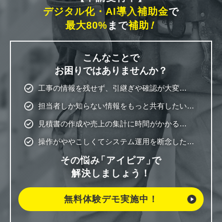
デジタル化・AI導入補助金
で
最大80%
まで
補助
！
こんなことで
お困りではありませんか？
工事の情報を残せず、引継ぎや確認が大変…
担当者しか知らない情報をもっと共有したい…
見積書の作成や売上の集計に時間がかかる…
操作がややこしくてシステム運用を断念した…
その悩み
「アイピア」
で
解決しましょう！
無料体験デモ実施中！