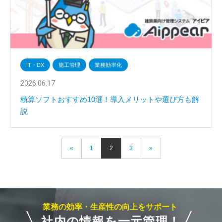
IT・DX
施工管理
業務効率化
2026.06.17
積算ソフトおすすめ10選！導入メリットや選び方も解
説
«
1
2
3
»
業務の効率・生産性の向上をサポート
社内の情報を一元管理！