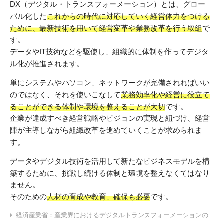
DX（デジタル・トランスフォーメーション）とは、グロー
バル化した
これからの時代に対応していく経営体力をつける
ために、最新技術を用いて経営変革や業務改革を行う取組
で
す。
データやIT技術などを駆使し、組織的に体制を作ってデジタ
ル化が推進されます。
単にシステムやパソコン、ネットワークが完備されればいい
のではなく、それを使いこなして
業務効率化や経営に役立て
ることができる体制や環境を整えることが大切
です。
企業が達成すべき経営戦略やビジョンの実現と紐づけ、経営
陣が主導しながら組織改革を進めていくことが求められま
す。
データやデジタル技術を活用して新たなビジネスモデルを構
築するために、挑戦し続ける体制と環境を整えなくてはなり
ません。
そのための
人材の育成や教育、確保も必要
です。
経済産業省：産業界におけるデジタルトランスフォーメーションの