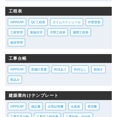
工程表
AIPPEAR
QC工程表
タイムスケジュール
外壁塗装
工程管理
新築住宅
月間工程表
週間工程表
進捗管理
工事台帳
AIPPEAR
原価計算書
科目あり
科目なし
税抜き
税込み
建築業向けテンプレート
AIPPEAR
保証書
出荷証明書
出面表
受領書
工事写真台帳
工事完了報告書
工事挨拶・送付状