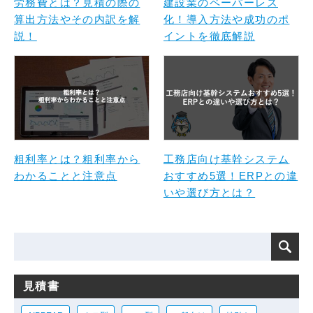
労務費とは？見積の際の
建設業のペーパーレス
算出方法やその内訳を解
化！導入方法や成功のポ
説！
イントを徹底解説
粗利率とは？粗利率から
工務店向け基幹システム
わかることと注意点
おすすめ5選！ERPとの違
いや選び方とは？
見積書