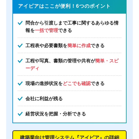
アイピアはここが便利！6つのポイント
問合から引渡しまで工事に関するあらゆる情
報を
一括で管理
できる
工程表や必要書類を
簡単に作成
できる
工程や写真、書類の管理や共有が
簡単・スピ
ーディ
現場の進捗状況を
どこでも確認
できる
会社に利益が残る
経営状況を把握・分析できる
建築業向け管理システム『アイピア』の詳細