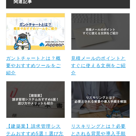
関連記事
ガントチャートとは？概
見積メールのポイントと
要やおすすめツールをご
すぐに使える文例をご紹
紹介
介
【建築業】請求管理シス
リスキリングとは？必要
テムおすすめ5選！選び方
とされる背景や導入手順