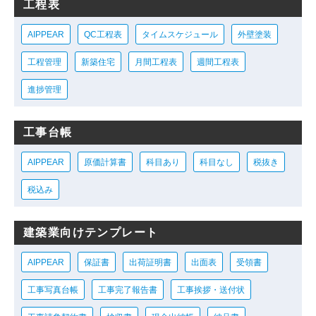
工程表
AIPPEAR
QC工程表
タイムスケジュール
外壁塗装
工程管理
新築住宅
月間工程表
週間工程表
進捗管理
工事台帳
AIPPEAR
原価計算書
科目あり
科目なし
税抜き
税込み
建築業向けテンプレート
AIPPEAR
保証書
出荷証明書
出面表
受領書
工事写真台帳
工事完了報告書
工事挨拶・送付状