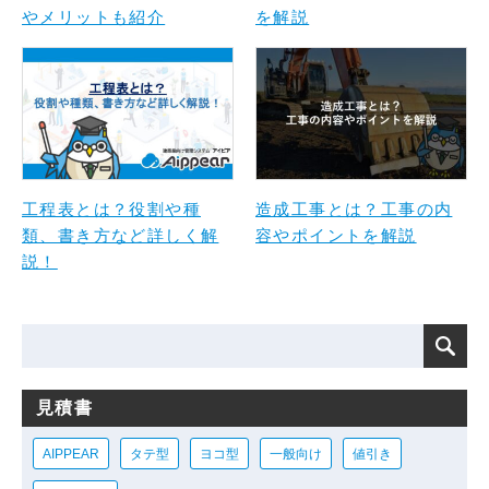
やメリットも紹介
を解説
工程表とは？役割や種
造成工事とは？工事の内
類、書き方など詳しく解
容やポイントを解説
説！
見積書
AIPPEAR
タテ型
ヨコ型
一般向け
値引き