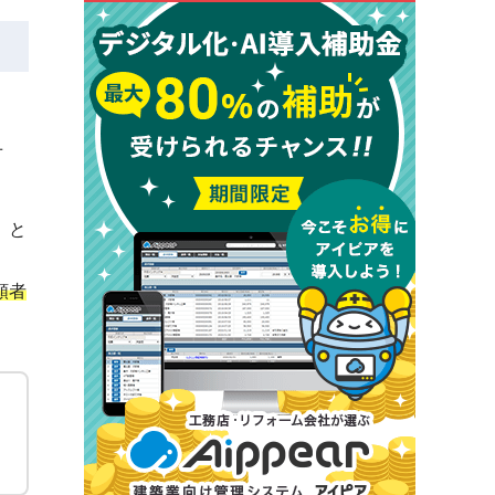
せ
」と
頼者