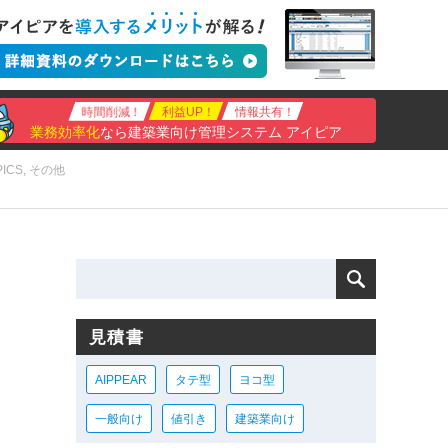
時間削減！
利益UP！
情報共有！
業務効率化
なら建築業向け管理システム アイピア
PICS
,
その他
見積書
AIPPEAR
タテ型
ヨコ型
一般向け
値引き
建築業向け