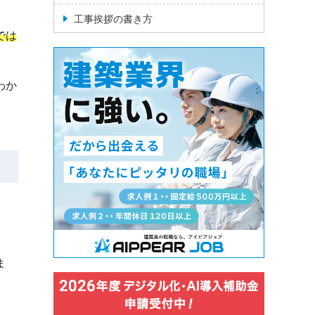
工事挨拶の書き方
では
わか
ま