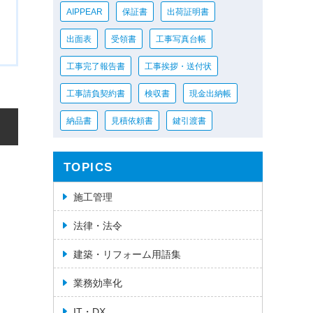
AIPPEAR
保証書
出荷証明書
出面表
受領書
工事写真台帳
工事完了報告書
工事挨拶・送付状
工事請負契約書
検収書
現金出納帳
納品書
見積依頼書
鍵引渡書
TOPICS
施工管理
法律・法令
建築・リフォーム用語集
業務効率化
IT・DX