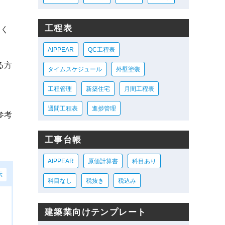
工程表
てく
AIPPEAR
QC工程表
る方
タイムスケジュール
外壁塗装
工程管理
新築住宅
月間工程表
週間工程表
進捗管理
参考
工事台帳
AIPPEAR
原価計算書
科目あり
示
科目なし
税抜き
税込み
建築業向けテンプレート