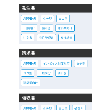
発注書
AIPPEAR
タテ型
ヨコ型
一般向け
値引き
建築業向け
注文書
発注管理書
発注請書
請求書
AIPPEAR
インボイス制度対応
タテ型
ヨコ型
一般向け
値引き
建築業向け
領収書
AIPPEAR
タテ型
ヨコ型
値引き