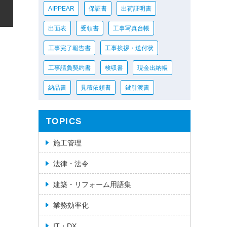
AIPPEAR
保証書
出荷証明書
出面表
受領書
工事写真台帳
工事完了報告書
工事挨拶・送付状
工事請負契約書
検収書
現金出納帳
納品書
見積依頼書
鍵引渡書
TOPICS
施工管理
法律・法令
建築・リフォーム用語集
業務効率化
IT・DX