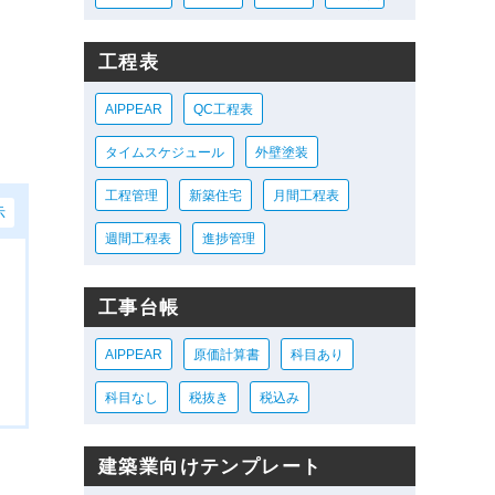
工程表
AIPPEAR
QC工程表
タイムスケジュール
外壁塗装
工程管理
新築住宅
月間工程表
示
週間工程表
進捗管理
工事台帳
AIPPEAR
原価計算書
科目あり
科目なし
税抜き
税込み
建築業向けテンプレート