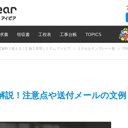
求書
領収書
工程表
工事台帳
TOPICS
無料で使える！】施工管理システム アイピア
エクセルテンプレート集
TO
解説！注意点や送付メールの文例