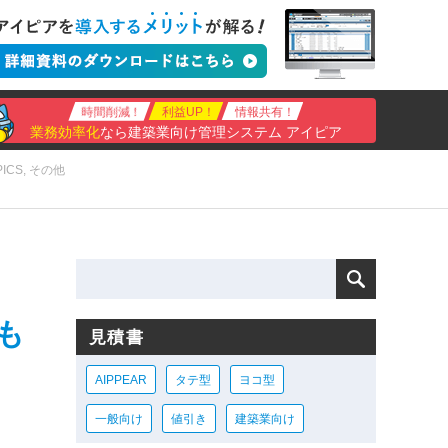
時間削減！
利益UP！
情報共有！
業務効率化
なら建築業向け管理システム アイピア
PICS
,
その他
も
見積書
AIPPEAR
タテ型
ヨコ型
一般向け
値引き
建築業向け