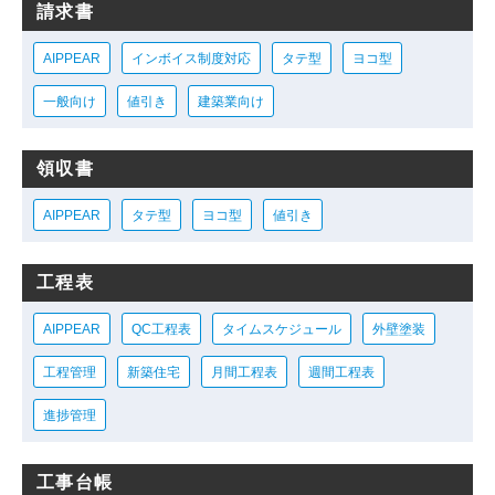
請求書
AIPPEAR
インボイス制度対応
タテ型
ヨコ型
一般向け
値引き
建築業向け
領収書
AIPPEAR
タテ型
ヨコ型
値引き
工程表
AIPPEAR
QC工程表
タイムスケジュール
外壁塗装
工程管理
新築住宅
月間工程表
週間工程表
進捗管理
工事台帳