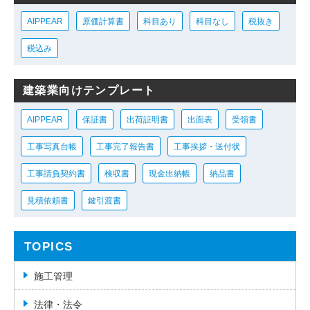
AIPPEAR
原価計算書
科目あり
科目なし
税抜き
税込み
建築業向けテンプレート
AIPPEAR
保証書
出荷証明書
出面表
受領書
工事写真台帳
工事完了報告書
工事挨拶・送付状
工事請負契約書
検収書
現金出納帳
納品書
見積依頼書
鍵引渡書
TOPICS
施工管理
法律・法令