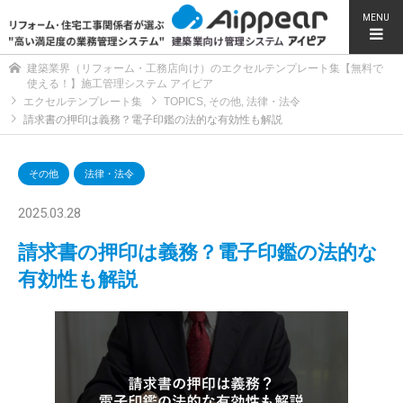
MENU
建築業界（リフォーム・工務店向け）のエクセルテンプレート集【無料で
使える！】施工管理システム アイピア
エクセルテンプレート集
TOPICS
,
その他
,
法律・法令
請求書の押印は義務？電子印鑑の法的な有効性も解説
その他
法律・法令
2025.03.28
請求書の押印は義務？電子印鑑の法的な
有効性も解説