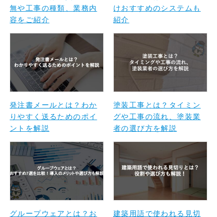
無や工事の種類、業務内
けおすすめのシステムも
容をご紹介
紹介
発注書メールとは？わか
塗装工事とは？タイミン
りやすく送るためのポイ
グや工事の流れ、塗装業
ントを解説
者の選び方を解説
グループウェアとは？お
建築用語で使われる見切