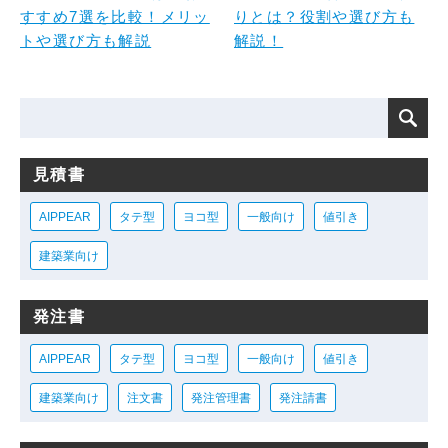
すすめ7選を比較！メリッ
りとは？役割や選び方も
トや選び方も解説
解説！
見積書
AIPPEAR
タテ型
ヨコ型
一般向け
値引き
建築業向け
発注書
AIPPEAR
タテ型
ヨコ型
一般向け
値引き
建築業向け
注文書
発注管理書
発注請書