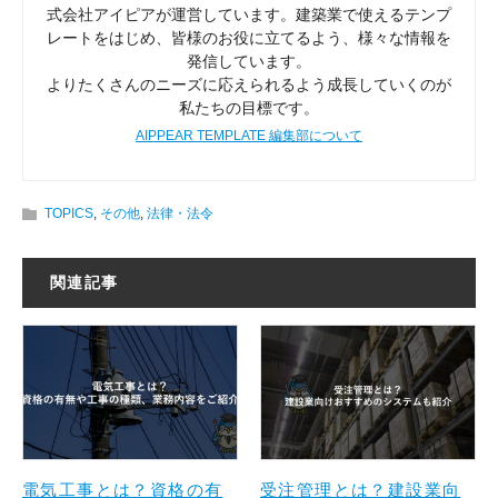
式会社アイピアが運営しています。建築業で使えるテンプ
レートをはじめ、皆様のお役に立てるよう、様々な情報を
発信しています。
よりたくさんのニーズに応えられるよう成長していくのが
私たちの目標です。
AIPPEAR TEMPLATE 編集部について
TOPICS
,
その他
,
法律・法令
関連記事
電気工事とは？資格の有
受注管理とは？建設業向