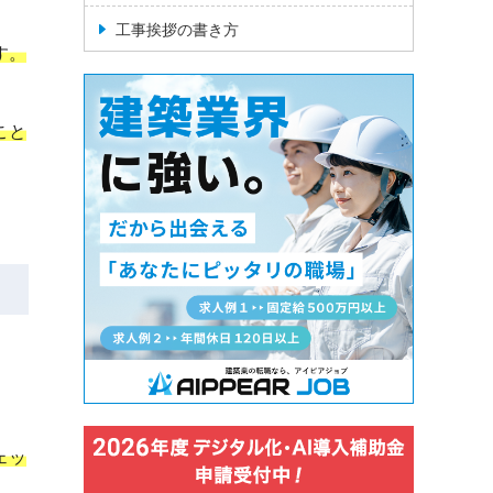
工事挨拶の書き方
す。
こと
ェッ