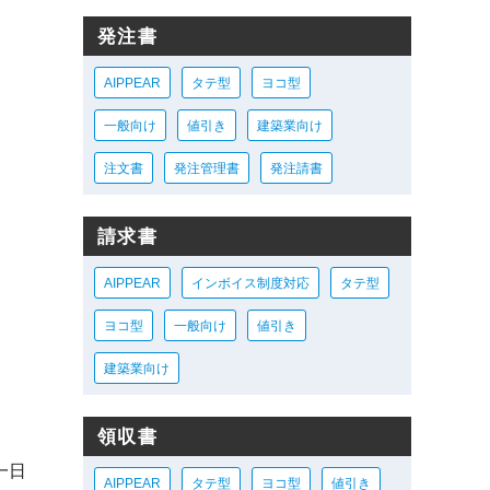
発注書
AIPPEAR
タテ型
ヨコ型
一般向け
値引き
建築業向け
注文書
発注管理書
発注請書
請求書
AIPPEAR
インボイス制度対応
タテ型
ヨコ型
一般向け
値引き
建築業向け
領収書
一日
AIPPEAR
タテ型
ヨコ型
値引き