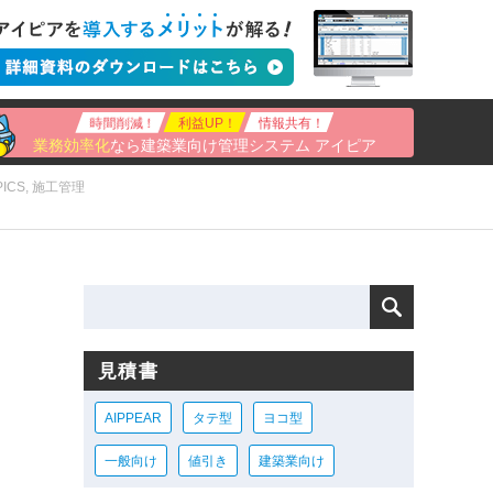
時間削減！
利益UP！
情報共有！
業務効率化
なら建築業向け管理システム アイピア
PICS
,
施工管理
見積書
AIPPEAR
タテ型
ヨコ型
一般向け
値引き
建築業向け