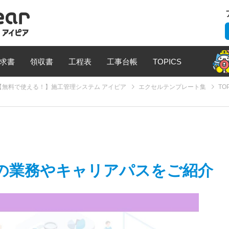
求書
領収書
工程表
工事台帳
TOPICS
無料で使える！】施工管理システム アイピア
エクセルテンプレート集
TO
の業務やキャリアパスをご紹介