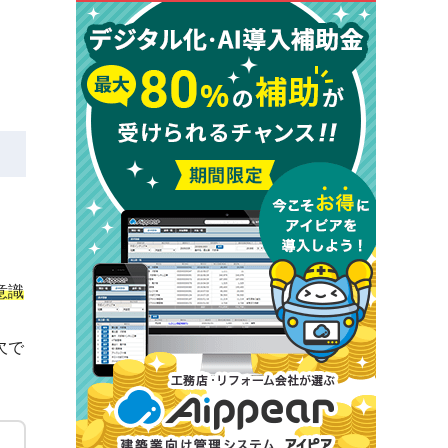
意識
欠で