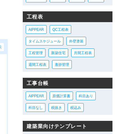
工程表
AIPPEAR
QC工程表
タイムスケジュール
外壁塗装
示
工程管理
新築住宅
月間工程表
週間工程表
進捗管理
工事台帳
AIPPEAR
原価計算書
科目あり
科目なし
税抜き
税込み
建築業向けテンプレート