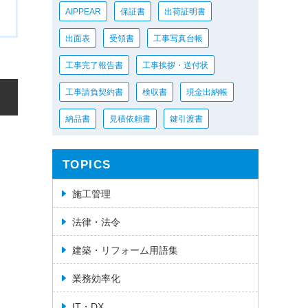
AIPPEAR
保証書
出荷証明書
出面表
受領書
工事写真台帳
工事完了報告書
工事挨拶・送付状
工事請負契約書
検収書
現金出納帳
納品書
見積依頼書
鍵引渡書
TOPICS
施工管理
法律・法令
建築・リフォーム用語集
業務効率化
IT・DX