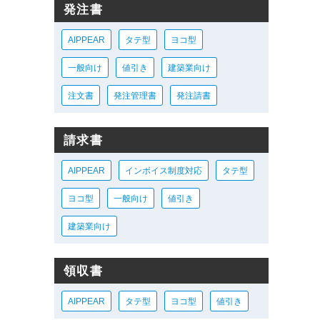
発注書
AIPPEAR
タテ型
ヨコ型
一般向け
値引き
建築業向け
注文書
発注管理書
発注請書
請求書
AIPPEAR
インボイス制度対応
タテ型
ヨコ型
一般向け
値引き
建築業向け
領収書
AIPPEAR
タテ型
ヨコ型
値引き