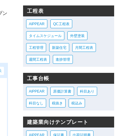
工程表
プン
AIPPEAR
QC工程表
タイムスケジュール
外壁塗装
工程管理
新築住宅
月間工程表
週間工程表
進捗管理
示
工事台帳
AIPPEAR
原価計算書
科目あり
科目なし
税抜き
税込み
建築業向けテンプレート
AIPPEAR
保証書
出荷証明書