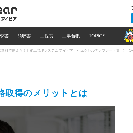
求書
領収書
工程表
工事台帳
TOPICS
無料で使える！】施工管理システム アイピア
エクセルテンプレート集
TO
格取得のメリットとは