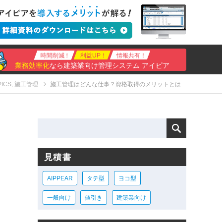
時間削減！
利益UP！
情報共有！
業務効率化
なら建築業向け管理システム アイピア
PICS
,
施工管理
施工管理はどんな仕事？資格取得のメリットとは
見積書
AIPPEAR
タテ型
ヨコ型
一般向け
値引き
建築業向け