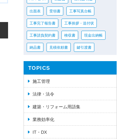
出面表
受領書
工事写真台帳
工事完了報告書
工事挨拶・送付状
工事請負契約書
検収書
現金出納帳
納品書
見積依頼書
鍵引渡書
TOPICS
施工管理
法律・法令
建築・リフォーム用語集
業務効率化
IT・DX