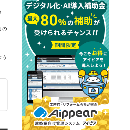
ま
うの
よう