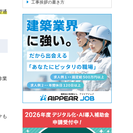
工事挨拶の書き方
望通
作業
クも