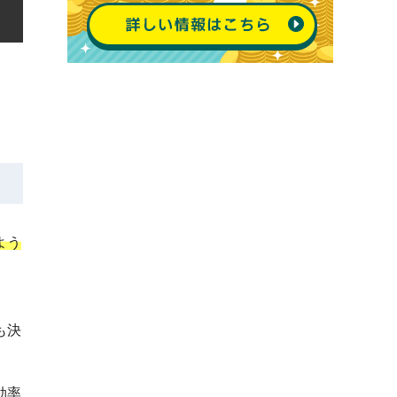
よう
も決
効率