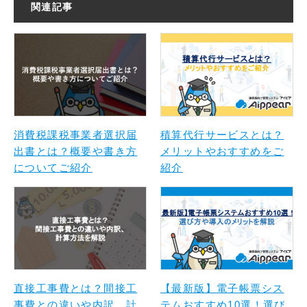
関連記事
消費税課税事業者選択届
積算代行サービスとは？
出書とは？概要や書き方
メリットやおすすめをご
についてご紹介
紹介
直接工事費とは？間接工
【最新版】電子帳票シス
事費との違いや内訳、計
テムおすすめ10選！選び