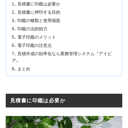
1.
見積書に印鑑は必要か
2.
見積書に押印する目的
3.
印鑑の種類と使用場面
4.
印鑑の法的効力
5.
電子印鑑のメリット
6.
電子印鑑の注意点
7.
見積作成の効率化なら業務管理システム『アイピ
ア』
8.
まとめ
見積書に印鑑は必要か