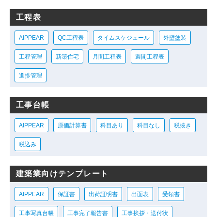
工程表
AIPPEAR
QC工程表
タイムスケジュール
外壁塗装
工程管理
新築住宅
月間工程表
週間工程表
進捗管理
工事台帳
AIPPEAR
原価計算書
科目あり
科目なし
税抜き
税込み
建築業向けテンプレート
AIPPEAR
保証書
出荷証明書
出面表
受領書
工事写真台帳
工事完了報告書
工事挨拶・送付状