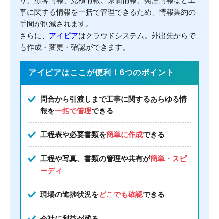
り、顧客情報、見積情報、原価情報、発注情報など工
事に関する情報を一括で管理できるため、情報集約の
手間が削減されます。
さらに、
アイピア
はクラウドシステム。外出先からで
も作成・変更・確認ができます。
アイピアはここが便利！6つのポイント
問合から引渡しまで工事に関するあらゆる情
報を
一括で管理
できる
工程表や必要書類を
簡単に作成
できる
工程や写真、書類の管理や共有が
簡単・スピ
ーディ
現場の進捗状況を
どこでも確認
できる
会社に利益が残る