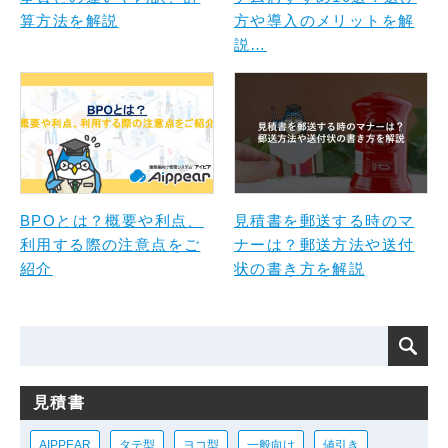
算方法を解説
方や導入のメリットを解
説…
BPOとは？概要や利点、
見積書を郵送する時のマ
利用する際の注意点をご
ナーは？郵送方法や送付
紹介
状の書き方を解説
見積書
AIPPEAR
タテ型
ヨコ型
一般向け
値引き