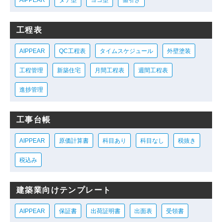
工程表
AIPPEAR
QC工程表
タイムスケジュール
外壁塗装
工程管理
新築住宅
月間工程表
週間工程表
進捗管理
工事台帳
AIPPEAR
原価計算書
科目あり
科目なし
税抜き
税込み
建築業向けテンプレート
AIPPEAR
保証書
出荷証明書
出面表
受領書