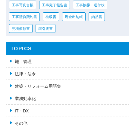
工事写真台帳
工事完了報告書
工事挨拶・送付状
工事請負契約書
検収書
現金出納帳
納品書
見積依頼書
鍵引渡書
TOPICS
施工管理
法律・法令
建築・リフォーム用語集
業務効率化
IT・DX
その他