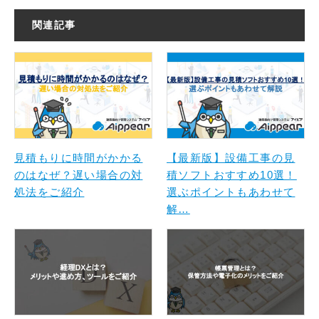
関連記事
見積もりに時間がかかる
【最新版】設備工事の見
のはなぜ？遅い場合の対
積ソフトおすすめ10選！
処法をご紹介
選ぶポイントもあわせて
解…