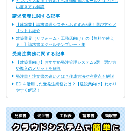
インボイス制度で対応すべき領収書のルールとは？正し
い書き方も解説
請求管理に関する記事
【建築業】請求管理システムおすすめ5選！選び方やメ
リットも紹介
建築業界（リフォーム・工務店向け）の【無料で使え
る！】請求書エクセルテンプレート集
受発注業務に関する記事
【建築業向け】おすすめ発注管理システム5選！選び方
や導入のメリットを解説
発注書と注文書の違いとは？作成方法や注意点も解説
EDIを活用した受発注業務とは？【建設業向け】わかり
やすく解説！