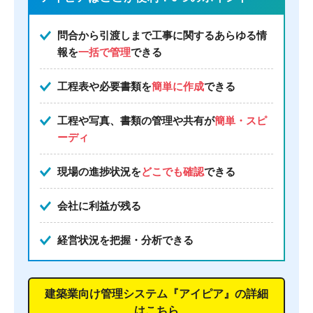
問合から引渡しまで工事に関するあらゆる情
報を
一括で管理
できる
工程表や必要書類を
簡単に作成
できる
工程や写真、書類の管理や共有が
簡単・スピ
ーディ
現場の進捗状況を
どこでも確認
できる
会社に利益が残る
経営状況を把握・分析できる
建築業向け管理システム『アイピア』の詳細
はこちら