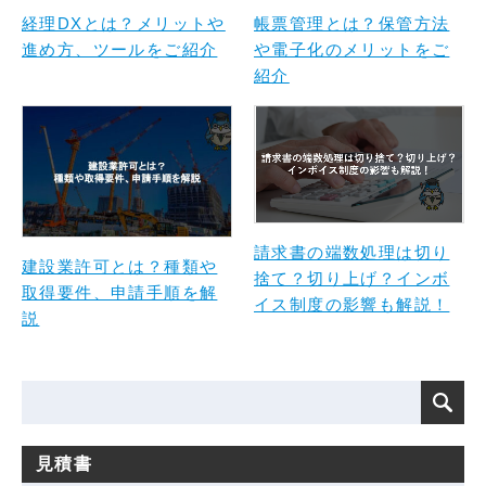
経理DXとは？メリットや
帳票管理とは？保管方法
進め方、ツールをご紹介
や電子化のメリットをご
紹介
請求書の端数処理は切り
建設業許可とは？種類や
捨て？切り上げ？インボ
取得要件、申請手順を解
イス制度の影響も解説！
説
見積書