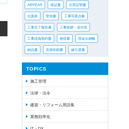
AIPPEAR
保証書
出荷証明書
出面表
受領書
工事写真台帳
工事完了報告書
工事挨拶・送付状
工事請負契約書
検収書
現金出納帳
納品書
見積依頼書
鍵引渡書
TOPICS
施工管理
法律・法令
建築・リフォーム用語集
業務効率化
IT・DX