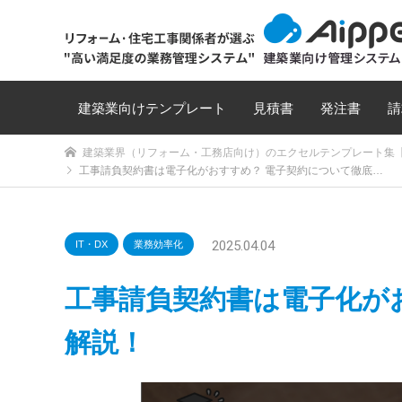
建築業向けテンプレート
見積書
発注書
請
建築業界（リフォーム・工務店向け）のエクセルテンプレート集【
工事請負契約書は電子化がおすすめ？ 電子契約について徹底…
2025.04.04
IT・DX
業務効率化
工事請負契約書は電子化が
解説！