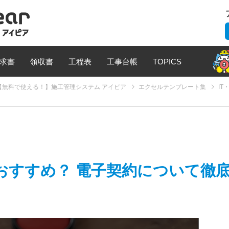
求書
領収書
工程表
工事台帳
TOPICS
無料で使える！】施工管理システム アイピア
エクセルテンプレート集
IT
おすすめ？ 電子契約について徹