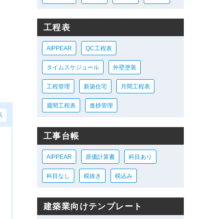
工程表
AIPPEAR
QC工程表
タイムスケジュール
外壁塗装
工程管理
新築住宅
月間工程表
週間工程表
進捗管理
示
工事台帳
AIPPEAR
原価計算書
科目あり
科目なし
税抜き
税込み
建築業向けテンプレート