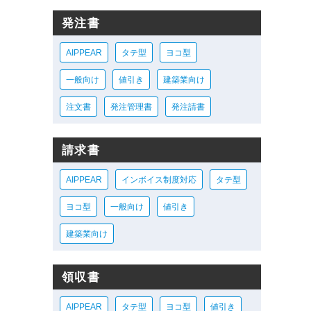
発注書
AIPPEAR
タテ型
ヨコ型
一般向け
値引き
建築業向け
注文書
発注管理書
発注請書
請求書
AIPPEAR
インボイス制度対応
タテ型
ヨコ型
一般向け
値引き
建築業向け
領収書
AIPPEAR
タテ型
ヨコ型
値引き