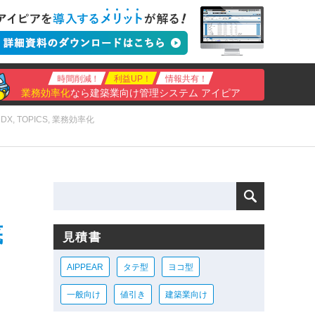
時間削減！
利益UP！
情報共有！
業務効率化
なら建築業向け管理システム アイピア
・DX
,
TOPICS
,
業務効率化
底
見積書
AIPPEAR
タテ型
ヨコ型
一般向け
値引き
建築業向け