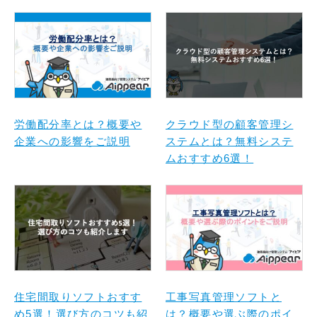
労働配分率とは？概要や
クラウド型の顧客管理シ
企業への影響をご説明
ステムとは？無料システ
ムおすすめ6選！
住宅間取りソフトおすす
工事写真管理ソフトと
め5選！選び方のコツも紹
は？概要や選ぶ際のポイ