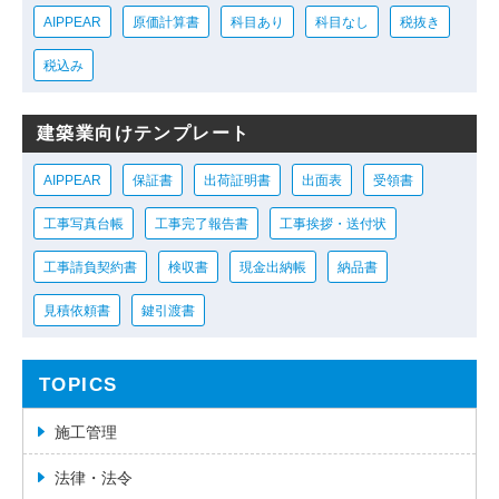
AIPPEAR
原価計算書
科目あり
科目なし
税抜き
税込み
建築業向けテンプレート
AIPPEAR
保証書
出荷証明書
出面表
受領書
工事写真台帳
工事完了報告書
工事挨拶・送付状
工事請負契約書
検収書
現金出納帳
納品書
見積依頼書
鍵引渡書
TOPICS
施工管理
法律・法令