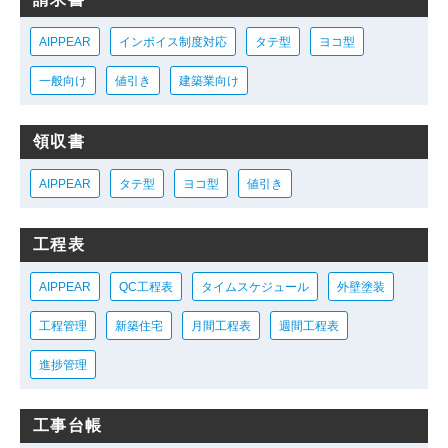
AIPPEAR
インボイス制度対応
タテ型
ヨコ型
一般向け
値引き
建築業向け
領収書
AIPPEAR
タテ型
ヨコ型
値引き
工程表
AIPPEAR
QC工程表
タイムスケジュール
外壁塗装
工程管理
新築住宅
月間工程表
週間工程表
進捗管理
工事台帳