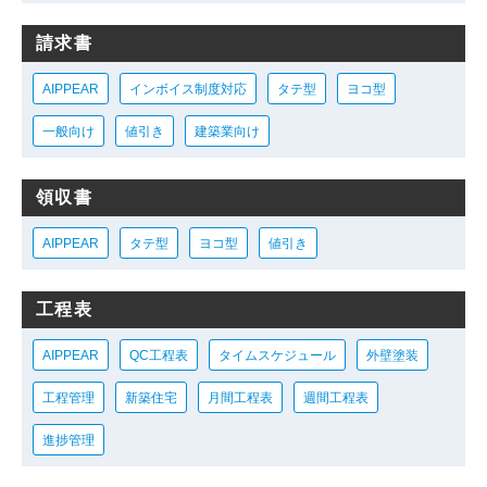
請求書
AIPPEAR
インボイス制度対応
タテ型
ヨコ型
一般向け
値引き
建築業向け
領収書
AIPPEAR
タテ型
ヨコ型
値引き
工程表
AIPPEAR
QC工程表
タイムスケジュール
外壁塗装
工程管理
新築住宅
月間工程表
週間工程表
進捗管理