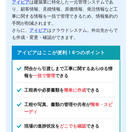
アイピア
は建築業に特化した一元管理システムであ
り、顧客情報、見積情報、原価情報、発注情報など工
事に関する情報を一括で管理できるため、情報集約の
手間が削減されます。
さらに、
アイピア
はクラウドシステム。外出先からで
も作成・変更・確認ができます。
アイピアはここが便利！6つのポイント
問合から引渡しまで工事に関するあらゆる情
報を
一括で管理
できる
工程表や必要書類を
簡単に作成
できる
工程や写真、書類の管理や共有が
簡単・スピ
ーディ
現場の進捗状況を
どこでも確認
できる