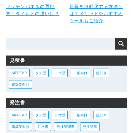
キッチンパネルの選び
日報を自動化する方法と
方！タイルとの違いは？
は？メリットやおすすめ
ツールもご紹介
見積書
AIPPEAR
タテ型
ヨコ型
一般向け
値引き
建築業向け
発注書
AIPPEAR
タテ型
ヨコ型
一般向け
値引き
建築業向け
注文書
発注管理書
発注請書