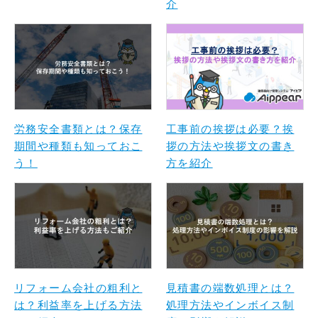
介
労務安全書類とは？保存
工事前の挨拶は必要？挨
期間や種類も知っておこ
拶の方法や挨拶文の書き
う！
方を紹介
リフォーム会社の粗利と
見積書の端数処理とは？
は？利益率を上げる方法
処理方法やインボイス制