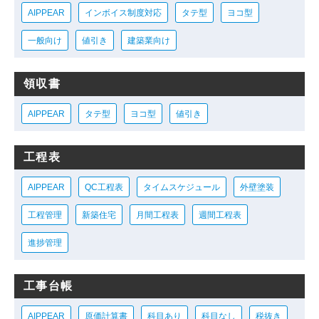
AIPPEAR
インボイス制度対応
タテ型
ヨコ型
一般向け
値引き
建築業向け
領収書
AIPPEAR
タテ型
ヨコ型
値引き
工程表
AIPPEAR
QC工程表
タイムスケジュール
外壁塗装
工程管理
新築住宅
月間工程表
週間工程表
進捗管理
工事台帳
AIPPEAR
原価計算書
科目あり
科目なし
税抜き