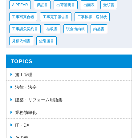
AIPPEAR
保証書
出荷証明書
出面表
受領書
工事写真台帳
工事完了報告書
工事挨拶・送付状
工事請負契約書
検収書
現金出納帳
納品書
見積依頼書
鍵引渡書
TOPICS
施工管理
法律・法令
建築・リフォーム用語集
業務効率化
IT・DX
その他