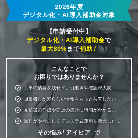
2026年度
デジタル化・AI導入補助金対象
【申請受付中】
デジタル化・AI導入補助金
で
最大80%
まで
補助
！
こんなことで
お困りではありませんか？
工事の情報を残せず、引継ぎや確認が大変…
担当者しか知らない情報をもっと共有したい…
見積書の作成や売上の集計に時間がかかる…
操作がややこしくてシステム運用を断念した…
その悩み
「アイピア」
で