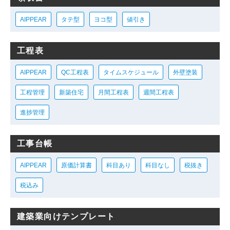
AIPPEAR
タテ型
ヨコ型
値引き
工程表
AIPPEAR
QC工程表
タイムスケジュール
外壁塗装
工程管理
新築住宅
月間工程表
週間工程表
進捗管理
工事台帳
AIPPEAR
原価計算書
科目あり
科目なし
税抜き
税込み
建築業向けテンプレート