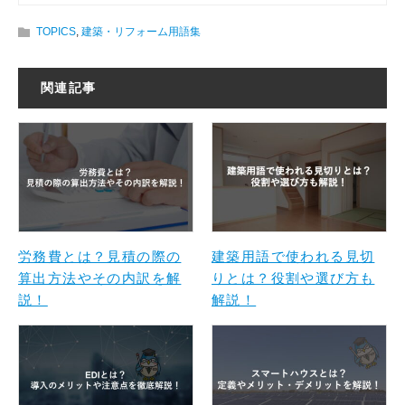
TOPICS
,
建築・リフォーム用語集
関連記事
労務費とは？見積の際の
建築用語で使われる見切
算出方法やその内訳を解
りとは？役割や選び方も
説！
解説！