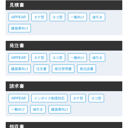
見積書
AIPPEAR
タテ型
ヨコ型
一般向け
値引き
建築業向け
発注書
AIPPEAR
タテ型
ヨコ型
一般向け
値引き
建築業向け
注文書
発注管理書
発注請書
請求書
AIPPEAR
インボイス制度対応
タテ型
ヨコ型
一般向け
値引き
建築業向け
領収書