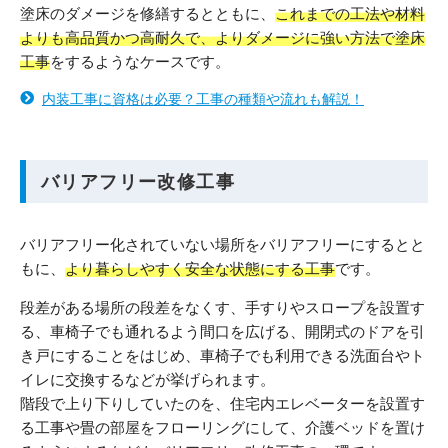
塗床のダメージを修繕するとともに、
これまでの工法や材料
よりも高品質かつ高耐久で、よりダメージに強い方法で塗床
工事
をするようなケースです。
内装工事に資格は必要？工事の種類や流れも解説！
バリアフリー改修工事
バリアフリー化されていない場所をバリアフリーにするとと
もに、
より暮らしやすく安全な状態にする工事
です。
段差がある場所の段差をなくす、手すりやスロープを設置す
る、車椅子でも通れるよう間口を広げる、開閉式のドアを引
き戸にすることをはじめ、車椅子でも利用できる洗面台やト
イレに交換するなどが挙げられます。
階段で上り下りしていたのを、住宅内エレベーターを設置す
る工事や畳の部屋をフローリングにして、介護ベッドを置け