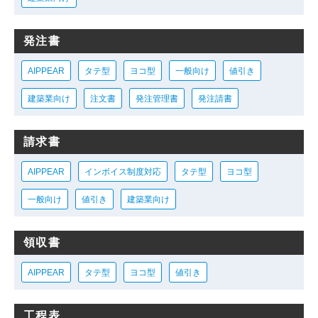
発注書
AIPPEAR
タテ型
ヨコ型
一般向け
値引き
建築業向け
注文書
発注管理書
発注請書
請求書
AIPPEAR
インボイス制度対応
タテ型
ヨコ型
一般向け
値引き
建築業向け
領収書
AIPPEAR
タテ型
ヨコ型
値引き
工程表