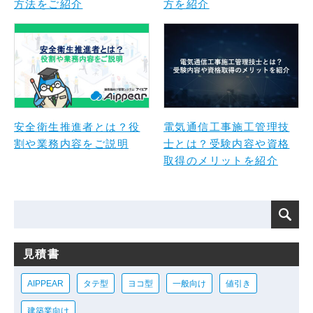
方法をご紹介
方を紹介
安全衛生推進者とは？役
電気通信工事施工管理技
割や業務内容をご説明
士とは？受験内容や資格
取得のメリットを紹介
見積書
AIPPEAR
タテ型
ヨコ型
一般向け
値引き
建築業向け