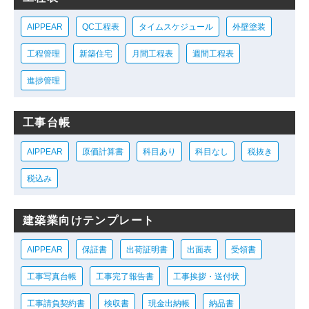
AIPPEAR
QC工程表
タイムスケジュール
外壁塗装
工程管理
新築住宅
月間工程表
週間工程表
進捗管理
工事台帳
AIPPEAR
原価計算書
科目あり
科目なし
税抜き
税込み
建築業向けテンプレート
AIPPEAR
保証書
出荷証明書
出面表
受領書
工事写真台帳
工事完了報告書
工事挨拶・送付状
工事請負契約書
検収書
現金出納帳
納品書