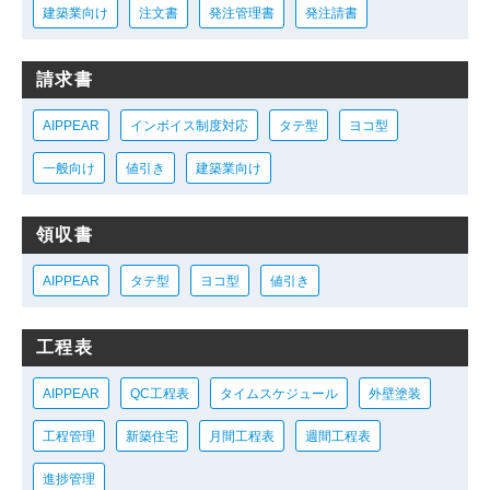
建築業向け
注文書
発注管理書
発注請書
請求書
AIPPEAR
インボイス制度対応
タテ型
ヨコ型
一般向け
値引き
建築業向け
領収書
AIPPEAR
タテ型
ヨコ型
値引き
工程表
AIPPEAR
QC工程表
タイムスケジュール
外壁塗装
工程管理
新築住宅
月間工程表
週間工程表
進捗管理