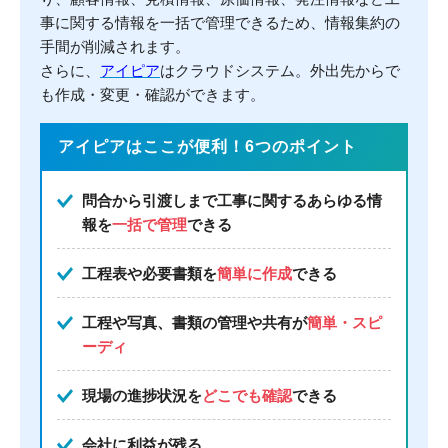
事に関する情報を一括で管理できるため、情報集約の
手間が削減されます。
さらに、
アイピア
はクラウドシステム。外出先からで
も作成・変更・確認ができます。
アイピアはここが便利！6つのポイント
問合から引渡しまで工事に関するあらゆる情
報を
一括で管理
できる
工程表や必要書類を
簡単に作成
できる
工程や写真、書類の管理や共有が
簡単・スピ
ーディ
現場の進捗状況を
どこでも確認
できる
会社に利益が残る