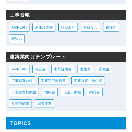
工事台帳
AIPPEAR
原価計算書
科目あり
科目なし
税抜き
税込み
建築業向けテンプレート
AIPPEAR
保証書
出荷証明書
出面表
受領書
工事写真台帳
工事完了報告書
工事挨拶・送付状
工事請負契約書
検収書
現金出納帳
納品書
見積依頼書
鍵引渡書
TOPICS