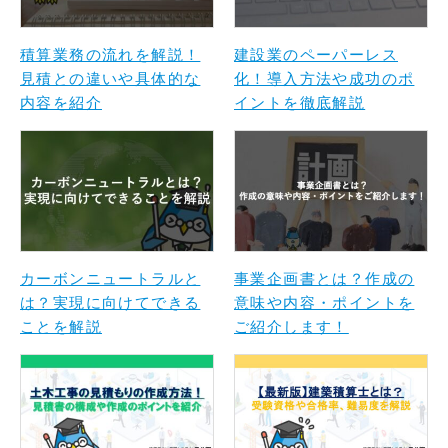
積算業務の流れを解説！
建設業のペーパーレス
見積との違いや具体的な
化！導入方法や成功のポ
内容を紹介
イントを徹底解説
カーボンニュートラルと
事業企画書とは？作成の
は？実現に向けてできる
意味や内容・ポイントを
ことを解説
ご紹介します！