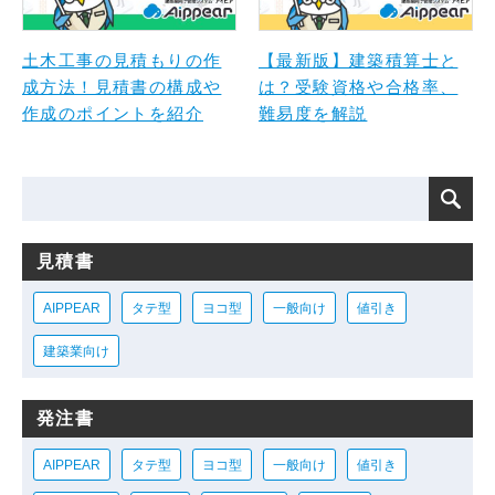
土木工事の見積もりの作
【最新版】建築積算士と
成方法！見積書の構成や
は？受験資格や合格率、
作成のポイントを紹介
難易度を解説
見積書
AIPPEAR
タテ型
ヨコ型
一般向け
値引き
建築業向け
発注書
AIPPEAR
タテ型
ヨコ型
一般向け
値引き