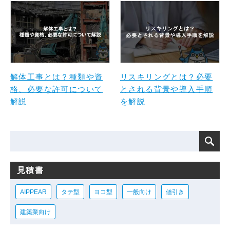
解体工事とは？種類や資
リスキリングとは？必要
格、必要な許可について
とされる背景や導入手順
解説
を解説
見積書
AIPPEAR
タテ型
ヨコ型
一般向け
値引き
建築業向け