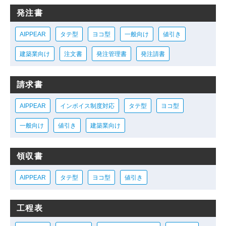
発注書
AIPPEAR
タテ型
ヨコ型
一般向け
値引き
建築業向け
注文書
発注管理書
発注請書
請求書
AIPPEAR
インボイス制度対応
タテ型
ヨコ型
一般向け
値引き
建築業向け
領収書
AIPPEAR
タテ型
ヨコ型
値引き
工程表