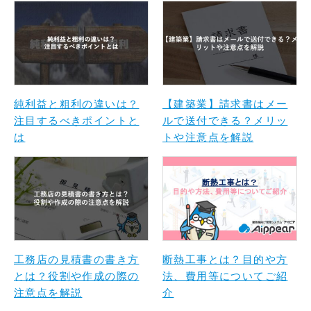
純利益と粗利の違いは？
【建築業】請求書はメー
注目するべきポイントと
ルで送付できる？メリッ
は
トや注意点を解説
工務店の見積書の書き方
断熱工事とは？目的や方
とは？役割や作成の際の
法、費用等についてご紹
注意点を解説
介