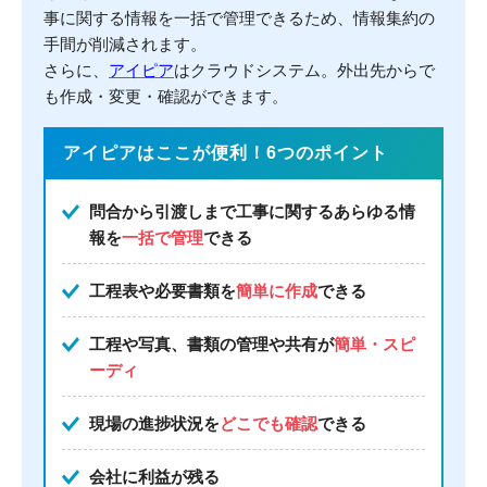
事に関する情報を一括で管理できるため、情報集約の
手間が削減されます。
さらに、
アイピア
はクラウドシステム。外出先からで
も作成・変更・確認ができます。
アイピアはここが便利！6つのポイント
問合から引渡しまで工事に関するあらゆる情
報を
一括で管理
できる
工程表や必要書類を
簡単に作成
できる
工程や写真、書類の管理や共有が
簡単・スピ
ーディ
現場の進捗状況を
どこでも確認
できる
会社に利益が残る