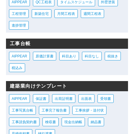
AIPPEAR
QC工程表
タイムスケジュール
外壁塗装
工程管理
新築住宅
月間工程表
週間工程表
進捗管理
工事台帳
AIPPEAR
原価計算書
科目あり
科目なし
税抜き
税込み
建築業向けテンプレート
AIPPEAR
保証書
出荷証明書
出面表
受領書
工事写真台帳
工事完了報告書
工事挨拶・送付状
工事請負契約書
検収書
現金出納帳
納品書
見積依頼書
鍵引渡書