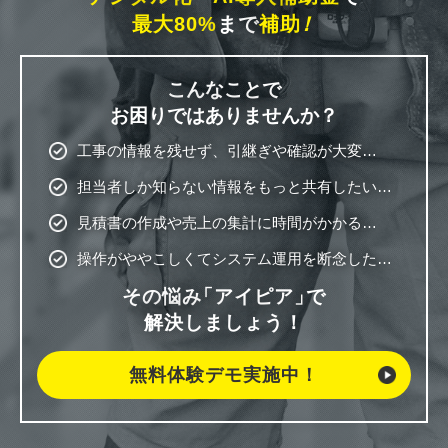
最大80%
まで
補助
！
こんなことで
お困りではありませんか？
工事の情報を残せず、引継ぎや確認が大変…
担当者しか知らない情報をもっと共有したい…
見積書の作成や売上の集計に時間がかかる…
操作がややこしくてシステム運用を断念した…
その悩み
「アイピア」
で
解決しましょう！
無料体験デモ実施中！