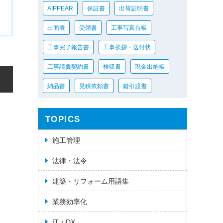
AIPPEAR
保証書
出荷証明書
出面表
受領書
工事写真台帳
工事完了報告書
工事挨拶・送付状
工事請負契約書
検収書
現金出納帳
納品書
見積依頼書
鍵引渡書
TOPICS
施工管理
法律・法令
建築・リフォーム用語集
業務効率化
IT・DX