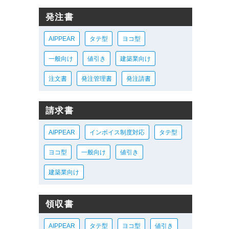
発注書
AIPPEAR
タテ型
ヨコ型
一般向け
値引き
建築業向け
注文書
発注管理書
発注請書
請求書
AIPPEAR
インボイス制度対応
タテ型
ヨコ型
一般向け
値引き
建築業向け
領収書
AIPPEAR
タテ型
ヨコ型
値引き