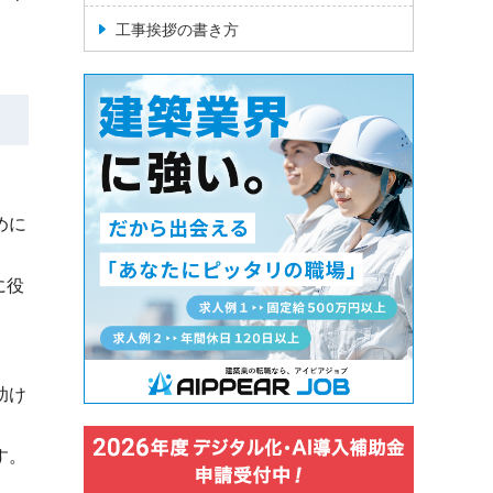
工事挨拶の書き方
めに
に役
助け
す。