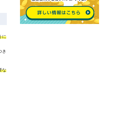
うに
つき
要な
。
。