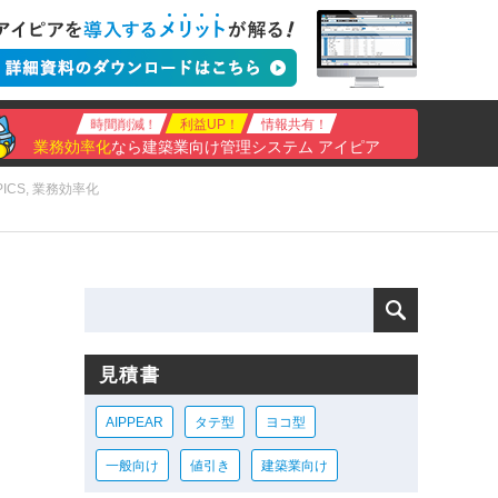
時間削減！
利益UP！
情報共有！
業務効率化
なら建築業向け管理システム アイピア
PICS
,
業務効率化
見積書
AIPPEAR
タテ型
ヨコ型
一般向け
値引き
建築業向け