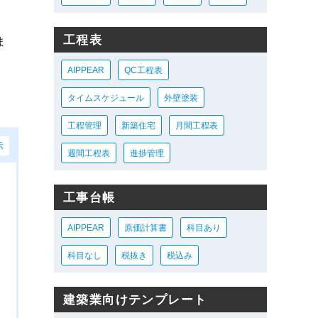
工程表
ま
AIPPEAR
QC工程表
タイムスケジュール
外壁塗装
工程管理
新築住宅
月間工程表
示
週間工程表
進捗管理
工事台帳
AIPPEAR
原価計算書
科目あり
科目なし
税抜き
税込み
建築業向けテンプレート