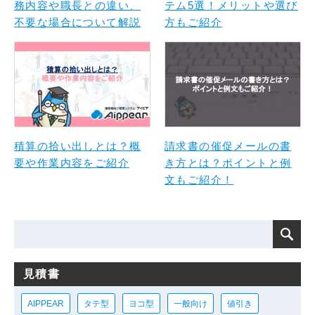
務内容や職長との違い、
テム5選！メリットや選び
不要な場合について解説
方もご紹介
積算の拾い出しとは？概
請求書の催促メールの書
要や作業内容をご紹介
き方とは？ポイントと例
文もご紹介！
見積書
AIPPEAR
タテ型
ヨコ型
一般向け
値引き