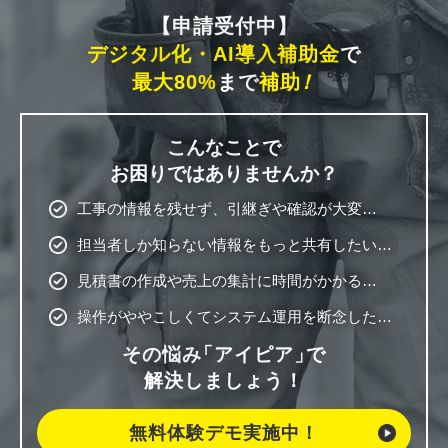
【申請受付中】
デジタル化・AI導入補助金
で
最大80%
まで
補助
！
こんなことで
お困りではありませんか？
工事の情報を残せず、引継ぎや確認が大変…
担当者しか知らない情報をもっと共有したい…
見積書の作成や売上の集計に時間がかかる…
操作がややこしくてシステム運用を断念した…
その悩み
「アイピア」
で
解決しましょう！
無料体験デモ実施中！