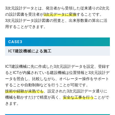
3次元設計データとは、発注者から受領した従来通りの2次元
の設計図書を受注者が
3次元データに変換
することです。
3次元設計データ設計図書の照査と、出来形数量の算出に活
用することができます。
CASE3
ICT建設機械による施工
ICT建設機械に先に作成した3次元設計データを設定、登録す
るとICTが内臓されている建設機械は位置情報と3次元設計デ
ータを照合し、比較しながら、オペレーター操作をサポート
することや自動制御などを行うことが可能です。
技術や経験が未熟でも
、設定された3次元設計データ通りに
機械を動かすだけで精度が高く、
安全な工事を行う
ことがで
きます。