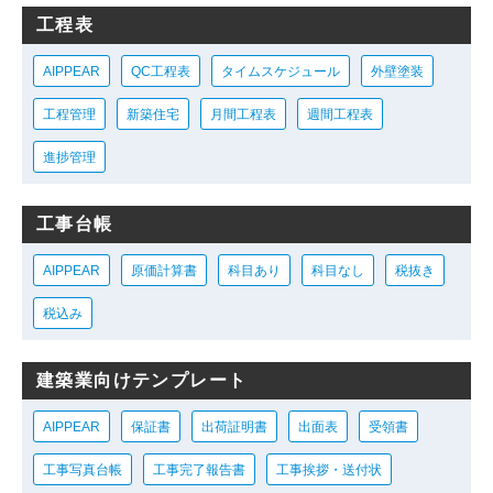
工程表
AIPPEAR
QC工程表
タイムスケジュール
外壁塗装
工程管理
新築住宅
月間工程表
週間工程表
進捗管理
工事台帳
AIPPEAR
原価計算書
科目あり
科目なし
税抜き
税込み
建築業向けテンプレート
AIPPEAR
保証書
出荷証明書
出面表
受領書
工事写真台帳
工事完了報告書
工事挨拶・送付状