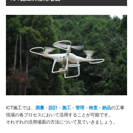
ICT施工では、
測量
・
設計
・
施工
・
管理
・
検査
・
納品
の工事
現場の各プロセスにおいて活用することが可能です。
それぞれの活用場面の方法について見ていきましょう。