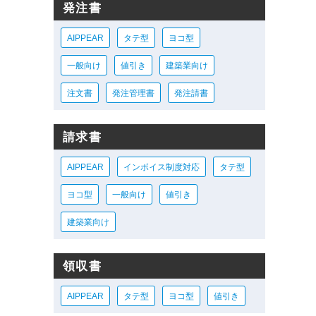
発注書
AIPPEAR
タテ型
ヨコ型
一般向け
値引き
建築業向け
注文書
発注管理書
発注請書
請求書
AIPPEAR
インボイス制度対応
タテ型
ヨコ型
一般向け
値引き
建築業向け
領収書
AIPPEAR
タテ型
ヨコ型
値引き