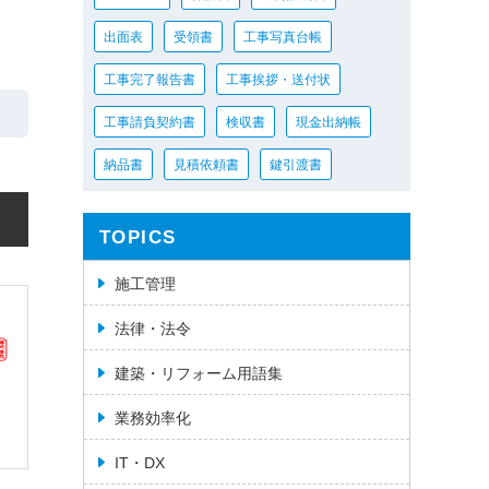
出面表
受領書
工事写真台帳
工事完了報告書
工事挨拶・送付状
工事請負契約書
検収書
現金出納帳
納品書
見積依頼書
鍵引渡書
TOPICS
施工管理
法律・法令
建築・リフォーム用語集
業務効率化
IT・DX