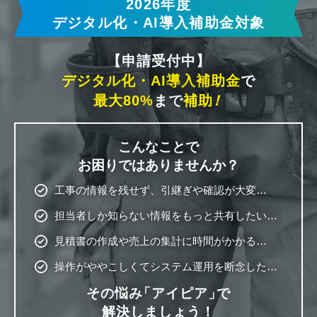
2026年度
デジタル化・AI導入補助金対象
【申請受付中】
デジタル化・AI導入補助金
で
最大80%
まで
補助
！
こんなことで
お困りではありませんか？
工事の情報を残せず、引継ぎや確認が大変…
担当者しか知らない情報をもっと共有したい…
見積書の作成や売上の集計に時間がかかる…
操作がややこしくてシステム運用を断念した…
その悩み
「アイピア」
で
解決しましょう！