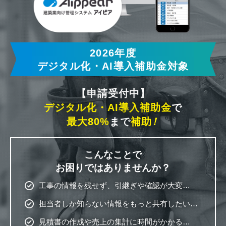
2026年度
デジタル化・AI導入補助金対象
【申請受付中】
デジタル化・AI導入補助金
で
最大80%
まで
補助
！
こんなことで
お困りではありませんか？
工事の情報を残せず、引継ぎや確認が大変…
担当者しか知らない情報をもっと共有したい…
見積書の作成や売上の集計に時間がかかる…